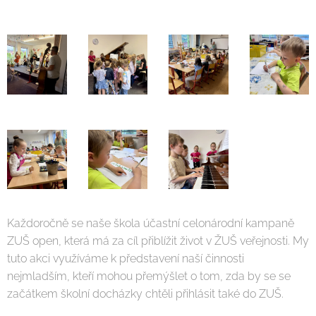
Každoročně se naše škola účastní celonárodní kampaně
ZUŠ open, která má za cíl přiblížit život v ŽUŠ veřejnosti. My
tuto akci využíváme k představení naší činnosti
nejmladším, kteří mohou přemýšlet o tom, zda by se se
začátkem školní docházky chtěli přihlásit také do ZUŠ.