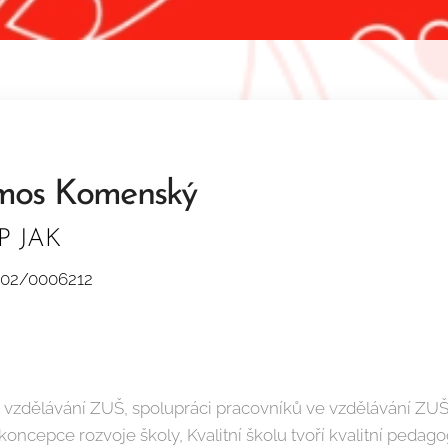
mos Komenský
OP JAK
_002/0006212
vzdělávání ZUŠ, spolupráci pracovníků ve vzdělávání ZUŠ a
koncepce rozvoje školy, Kvalitní školu tvoří kvalitní ped