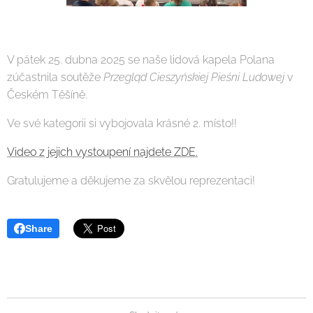
V pátek 25. dubna 2025 se naše lidová kapela Polana
zúčastnila soutěže
Przegląd Cieszyńskiej Pieśni Ludowej
v
Českém Těšíně.
Ve své kategorii si vybojovala krásné 2. místo!!
Video z jejich vystoupení najdete ZDE.
Gratulujeme a děkujeme za skvělou reprezentaci!
Share