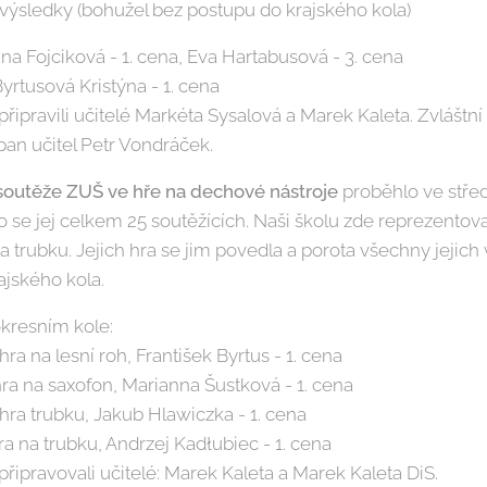
výsledky (bohužel bez postupu do krajského kola)
Anna Fojciková - 1. cena, Eva Hartabusová - 3. cena
 Byrtusová Kristýna - 1. cena
a připravili učitelé Markéta Sysalová a Marek Kaleta. Zvláštn
pan učitel Petr Vondráček.
 soutěže ZUŠ ve hře na dechové nástroje
proběhlo ve střed
 se jej celkem 25 soutěžících. Naši školu zde reprezentovali 
 a trubku. Jejich hra se jim povedla a porota všechny jejich
jského kola.
okresním kole:
 hra na lesní roh, František Byrtus - 1. cena
, hra na saxofon, Marianna Šustková - 1. cena
, hra trubku, Jakub Hlawiczka - 1. cena
 hra na trubku, Andrzej Kadłubiec - 1. cena
 připravovali učitelé: Marek Kaleta a Marek Kaleta DiS.