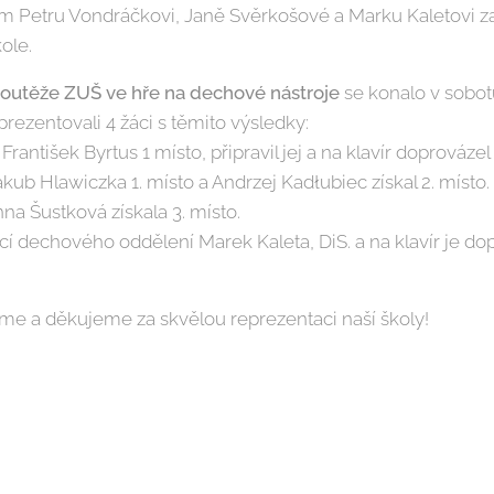
m Petru Vondráčkovi, Janě Svěrkošové a Marku Kaletovi z
ole.
 soutěže ZUŠ ve hře na dechové nástroje
se konalo v sobot
rezentovali 4 žáci s těmito výsledky:
 František Byrtus 1 místo, připravil jej a na klavír doprovázel
akub Hlawiczka 1. místo a Andrzej Kadłubiec získal 2. místo.
na Šustková získala 3. místo.
ucí dechového oddělení Marek Kaleta, DiS. a na klavír je d
 a děkujeme za skvělou reprezentaci naší školy!