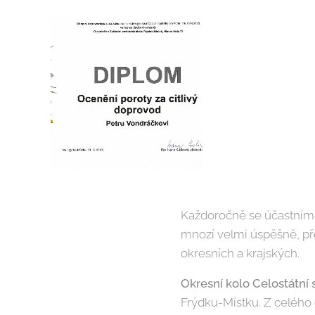
Každoročně se účastníme 
mnozí velmi úspěšně, pře
okresních a krajských.
Okresní kolo Celostátní
Frýdku-Místku. Z celého o