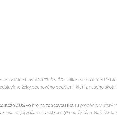
celostátních soutěží ZUŠ v ČR. Jelikož se naši žáci těchto
dstavíme žáky dechového oddělení, kteří z našeho školníh
 soutěže ZUŠ ve hře na zobcovou flétnu
proběhlo v úterý 1
kresu se jej zúčastnilo celkem 32 soutěžících. Naši školu 