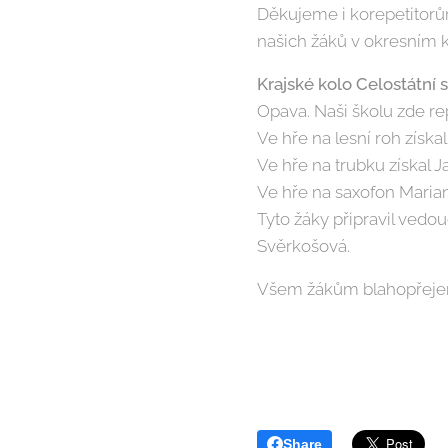
Děkujeme i korepetitorů
našich žáků v okresním k
Krajské kolo Celostátní
Opava. Naši školu zde rep
Ve hře na lesní roh získal
Ve hře na trubku získal J
Ve hře na saxofon Marian
Tyto žáky připravil vedo
Svěrkošová.
Všem žákům blahopřejeme
Share