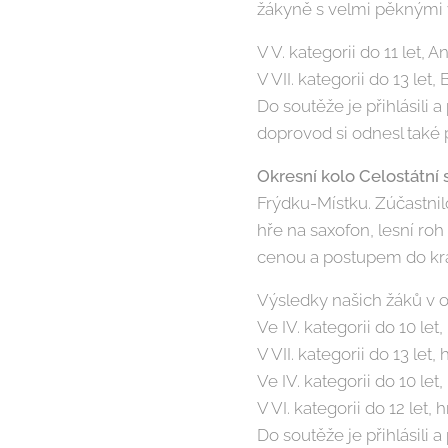
žákyně s velmi pěknými 
V V. kategorii do 11 let, 
V VII. kategorii do 13 let,
Do soutěže je přihlásili 
doprovod si odnesl také 
Okresní kolo Celostátní
Frýdku-Místku. Zúčastnilo
hře na saxofon, lesní roh
cenou a postupem do kra
Výsledky našich žáků v 
Ve IV. kategorii do 10 let,
V VII. kategorii do 13 let
Ve IV. kategorii do 10 let
V VI. kategorii do 12 let,
Do soutěže je přihlásili a