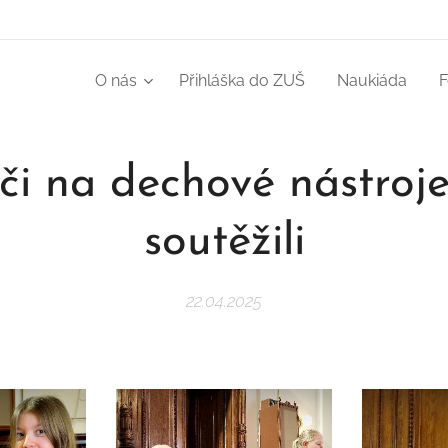
O nás
Přihláška do ZUŠ
Naukiáda
F
či na dechové nástroj
soutěžili
22.04.2025