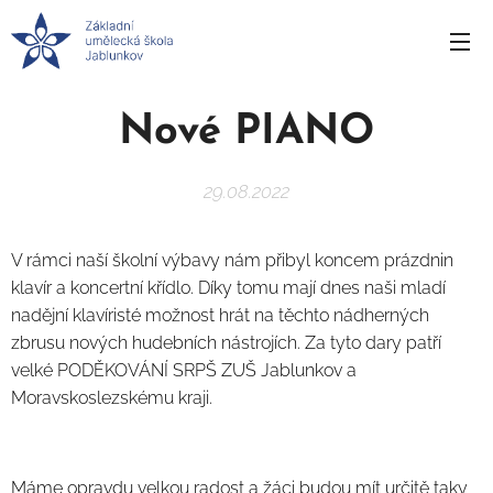
Nové PIANO
29.08.2022
V rámci naší školní výbavy nám přibyl koncem prázdnin
klavír a koncertní křídlo. Díky tomu mají dnes naši mladí
nadějní klavíristé možnost hrát na těchto nádherných
zbrusu nových hudebních nástrojích. Za tyto dary patří
velké PODĚKOVÁNÍ SRPŠ ZUŠ Jablunkov a
Moravskoslezskému kraji.
Máme opravdu velkou radost a žáci budou mít určitě taky