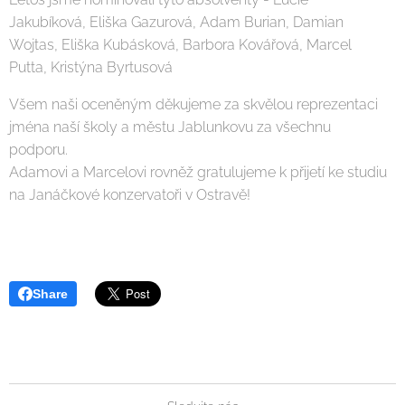
Jakubíková, Eliška Gazurová, Adam Burian, Damian
Wojtas, Eliška Kubásková, Barbora Kovářová, Marcel
Putta, Kristýna Byrtusová
Všem naši oceněným děkujeme za skvělou reprezentaci
jména naší školy a městu Jablunkovu za všechnu
podporu.
Adamovi a Marcelovi rovněž gratulujeme k přijetí ke studiu
na Janáčkové konzervatoři v Ostravě!
Share