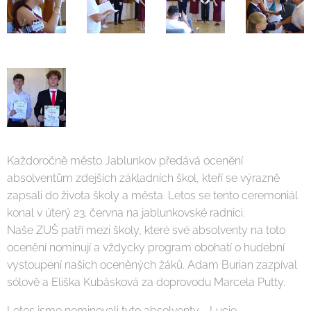
Každoročně město Jablunkov předává ocenění
absolventům zdejších základních škol, kteří se výrazně
zapsali do života školy a města. Letos se tento ceremoniál
konal v úterý 23. června na jablunkovské radnici.
Naše ZUŠ patří mezi školy, které své absolventy na toto
ocenění nominují a vždycky program obohatí o hudební
vystoupení našich oceněných žáků. Adam Burian zazpíval
sólově a Eliška Kubásková za doprovodu Marcela Putty.
Letos jsme nominovali tyto absolventy - Lucie