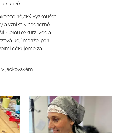
ablunkově.
dokonce nějaký vyzkoušet.
ady a vznikaly nádherné
li. Celou exkurzi vedla
czová. Její manžel pan
m velmi děkujeme za
k v jackovském