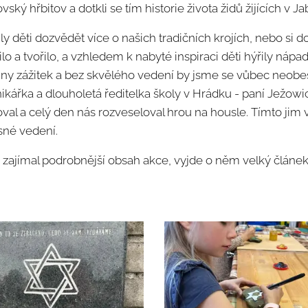
vský hřbitov a dotkli se tím historie života židů žijících v J
y děti dozvědět více o našich tradičních krojích, nebo si 
řilo a tvořilo, a vzhledem k nabyté inspiraci děti hýřily náp
chny zážitek a bez skvělého vedení by jsme se vůbec neobeš
nikářka a dlouholetá ředitelka školy v Hrádku - paní Ježowi
oval a celý den nás rozveseloval hrou na housle. Tímto ji
sné vedení.
 zajímal podrobnější obsah akce, vyjde o něm velký článe