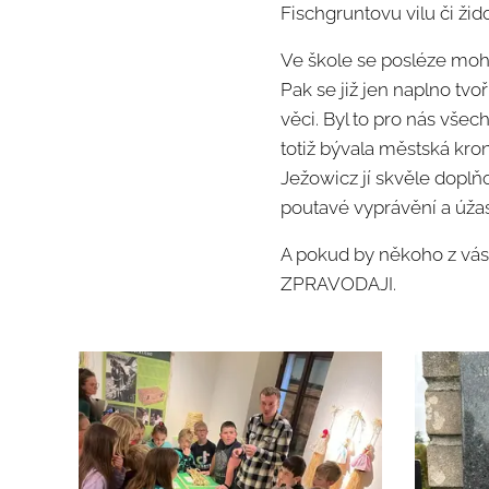
Fischgruntovu vilu či žido
V
e škole se posléze mohl
Pak se již jen naplno tvo
věci. Byl to pro nás vše
totiž bývala městská kro
Ježowicz jí skvěle doplň
poutavé vyprávění a úža
A pokud by někoho z vás
ZPRAVODAJI.