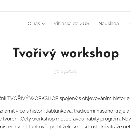
O nás
Přihláška do ZUŠ
Naukiáda
F
Tvořivý workshop
30.09.2022
tečnil TVOŘIVÝ WORKSHOP spojený s objevováním historie a
známit více s historií Jablunkova, tradicemi našeho kraje 
 tvoření .Celý workshop měl opravdu nabitý program. Nav
místech v Jablunkově, prohlíželi jsme si kostelní vitráže neb