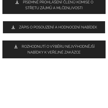
PÍSEMNÉ PROHLÁŠENÍ ČLENŮ KOMISE O
STŘETU ZÁJMŮ A MLČENLIVOSTI
ZÁPIS O POSOUZENÍ A HODNOCENÍ NABÍDEK
ROZHODNUTÍ O VÝBĚRU NEJVÝHODNĚJŠÍ
NABÍDKY K VEŘEJNÉ ZAKÁZCE
OZNÁMENÍ O VÝBĚRU NEJVÝHODNĚJŠÍ
NABÍDKY K VEŘEJNÉ ZAKÁZCE
SMLOUVA