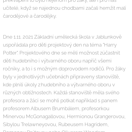
překvapení to bylo nejenom pro žáky, ale i pro nás
učitelé, když se najednou chodbami začali hemžit malí
čarodějové a čarodějky.
Dne 1.11. 2021 Základní umělecká škola v Jablunkově
uspořádala pro děti projektový den na téma "Harry
Potter". Projektového dne se měli možnost zúčastnit
děti hudebního i výtvarného oboru napříč všemi
ročníky, a to i s možným doprovodem rodičů. Pro žáky
byly v jednotlivých učebnách připraveny stanoviště,
kde plnili úkoly z hudebního a výtvarného oboru v
různých obtížnostech. Každá stanoviště měla svého
profesora a žáci se mohli potkat například s panem
profesorem Albusem Brumbálem, profesorkou
Minervou McGonagallovou, Hermionou Grangerovou,
Sibylou Trelawneyovou, Rubeusem Hagridem,