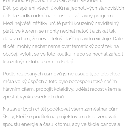
Pomonou Prýtovou nebo Oliverem Woodem.
Děti po splnění všech úkolů na jednotlivých stanovištích
čekala sladká odměna a posléze zábavný program.
Mezi největší zážitky určitě patřil kouzelný neviditelný
plášť, ve kterém se mohly nechat natočit a získat tak
důkaz o tom, že neviditelný plášť opravdu existuje. Dále
si děti mohly nechat namalovat tematický obrázek na
obličej, vyfotit se ve foto koutku, nebo se nechat zařadit
kouzelným kloboukem do kolejí.
Podle rozjásaných úsměvů jsme usoudili, že tato akce
měla velký úspěch a toto bylo bezesporu také naším
hlavním cílem, propojit kolektivy, udělat radost všem a
zpestřit výuku všedních dnů.
Na závěr bych chtěl poděkovat všem zaměstnancům
školy, kteří se podíleli na projektovém dni a věnovali
spoustu energie a času k tomu, aby ve škole panovala