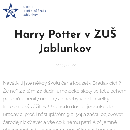
Harry Potter v ZUŠ
Jablunkov
27.03.2022
Navštívili jste někdy školu čar a kouzel v Bradavicích?
Že ne? Žákům Základní umělecké školy se totiž během
pár dnů změnily učebny a chodby v jeden velký
kouzelnický zážitek. U vchodu dostali jízdenku do
Bradavic, prošli nástupištěm 9 a 3/4 a začali objevovat
čarodějnický svět a vše co k němu patří. A příjemné