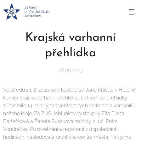
Krajská varhanní
přehlídka
26.06.2023
Ve středu 14. 6. 2023 se v kostele sv. Jana Křtitele v Hlučíně
konala Krajská varhanní přehlídka. Celkem se přehlídky
zúčastnilo 14 mladých talentovaných varhanic a varhaníků
našeho kraje. Za ZUŠ Jablunkov vystoupily Zita Elena
Bartečková a Žaneta Suszková ze třídy p. uč. Petra
Vondráčka. Po rozehrání a registraci v dopoledních
hodinách, následovala prohlídka centra města. Pak jsme