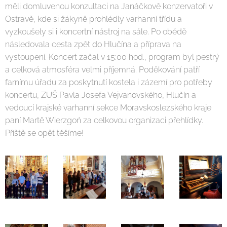
měli domluvenou konzultaci na Janáčkově konzervatoři v
Ostravě, kde si žákyně prohlédly varhanní třídu a
vyzkoušely si i koncertní nástroj na sále. Po obědě
následovala cesta zpět do Hlučína a příprava na
vystoupení. Koncert začal v 15:00 hod., program byl pestrý
a celková atmosféra velmi příjemná. Poděkování patří
farnímu úřadu za poskytnutí kostela i zázemí pro potřeby
koncertu, ZUŠ Pavla Josefa Vejvanovského, Hlučín a
vedoucí krajské varhanní sekce Moravskoslezského kraje
paní Martě Wierzgoń za celkovou organizaci přehlídky.
Příště se opět těšíme!