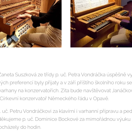
Žaneta Suszková ze třídy p. uč. Petra Vondráčka úspěšně vy
ých preferencí byly přijaty a v září příštího školního roku 
arhany na konzervatořích. Zita bude navštěvovat Janáčko
a Církevní konzervatoř Německého řádu v Opavě.
. uč. Petru Vondráčkovi za klavírní i varhanní přípravu a p
é děkujeme p. uč. Dominice Bockové za mimořádnou výuku
ocházely do hodin.