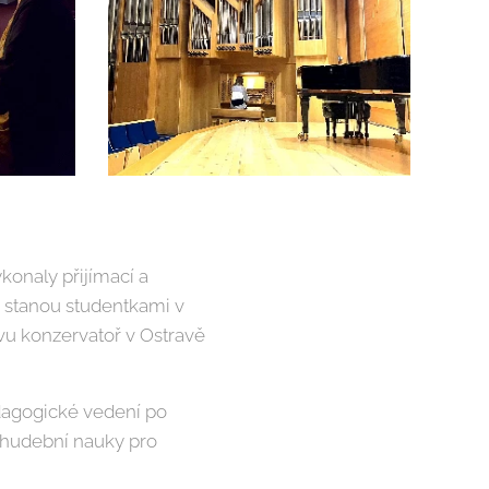
konaly přijímací a
se stanou studentkami v
vu konzervatoř v Ostravě
edagogické vedení po
 hudební nauky pro