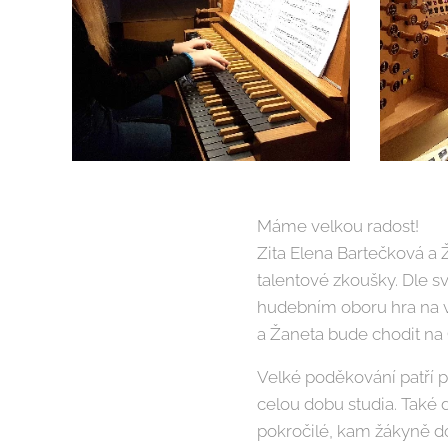
Máme velkou radost!
Zita Elena Bartečková a 
talentové zkoušky. Dle sv
hudebním oboru hra na v
a Žaneta bude chodit n
Velké poděkování patří p
celou dobu studia. Tak
pokročilé, kam žákyně d